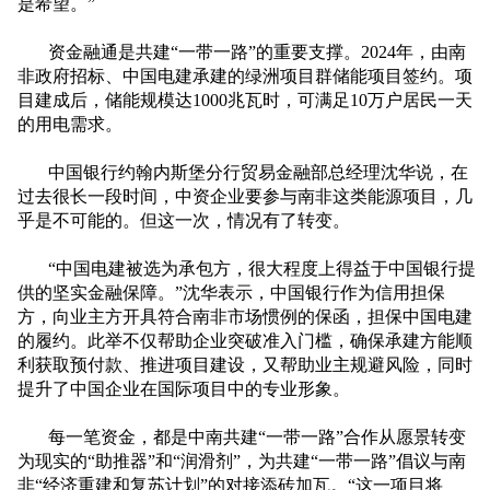
是希望。”
资金融通是共建“一带一路”的重要支撑。
2024
年，由南
非政府招标、中国电建承建的绿洲项目群储能项目签约。项
目建成后，储能规模达
1000
兆瓦时，可满足
10
万户居民一天
的用电需求。
中国银行约翰内斯堡分行贸易金融部总经理沈华说，在
过去很长一段时间，中资企业要参与南非这类能源项目，几
乎是不可能的。但这一次，情况有了转变。
“中国电建被选为承包方，很大程度上得益于中国银行提
供的坚实金融保障。”沈华表示，中国银行作为信用担保
方，向业主方开具符合南非市场惯例的保函，担保中国电建
的履约。此举不仅帮助企业突破准入门槛，确保承建方能顺
利获取预付款、推进项目建设，又帮助业主规避风险，同时
提升了中国企业在国际项目中的专业形象。
每一笔资金，都是中南共建“一带一路”合作从愿景转变
为现实的“助推器”和“润滑剂”，为共建“一带一路”倡议与南
非“经济重建和复苏计划”的对接添砖加瓦。“这一项目将