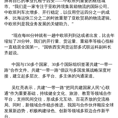
择将自己的事业扎根于西安——中欧班列重要的枢纽城
市。“我们是一家专注于亚欧跨境集装箱物流的国际公司。
中欧班列车次增多、开行稳定，以仅用空运四分之一的成
本、比海运快三分之二的时效重塑了亚欧贸易的物流逻辑。
中欧班列是我业务发展的关键助力。”
“现在每
80
分钟就有一趟中欧班列到达或者出发，比去年
缩短了
20
分钟。我们的开行量、货运量、重箱率等核心指标
一直稳居全国第一。”国铁西安局货运部多式联运科副科长
齐超说。
中国与
150
多个国家、
30
多个国际组织签署共建“一带一
路”合作文件。共建“一带一路”倡议与多国发展战略深度对
接，建立起多层次、多平台、多主体的沟通渠道。
吴红亮表示，共建“一带一路”把同共建国家人民“心联
通”作为重要基础，持续健全文化、旅游、教育等领域合作
平台，支持民间交往，形成多元互动、百花齐放的交流格
局。同时，新领域合作稳步推进。我国与合作伙伴顺应全球
发展新趋势，积极构建绿色、创新等领域多双边合作新平
台。