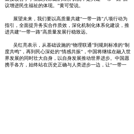
议增进民生福祉的体现。”黄可莹说。
展望未来，我们要以高质量共建“一带一路”八项行动为
指引，全面提升务实合作质效，深化机制化体系化建设，推
进共建“一带一路”高质量发展行稳致远。
吴红亮表示，从基础设施的“物理联通”到规则标准的“制
度共鸣”，再到民心深处的“情感共振”，中国将继续在融入世
界发展的同时壮大自身，以自身发展推动世界进步。中国愿
携手各方，始终站在历史正确与人类进步一边，让“一带一
路”成为造福世界的幸福路，为推动构建人类命运共同体作
出更大贡献。
来源：人民网
上一条：
南北携手，成都合作签约
下一条：
骑迹追寻红色路 观影励志新征程
京公网安备110114020551
18号
中竞公司©版权所有
京ICP备2025153743号-1