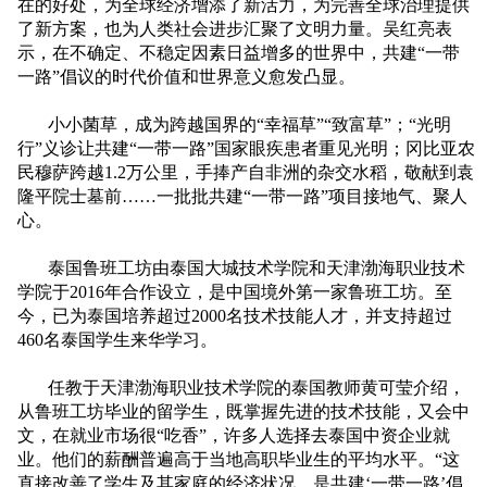
在的好处，为全球经济增添了新活力，为完善全球治理提供
了新方案，也为人类社会进步汇聚了文明力量。吴红亮表
示，在不确定、不稳定因素日益增多的世界中，共建“一带
一路”倡议的时代价值和世界意义愈发凸显。
小小菌草，成为跨越国界的“幸福草”“致富草”；“光明
行”义诊让共建“一带一路”国家眼疾患者重见光明；冈比亚农
民穆萨跨越
1.2
万公里，手捧产自非洲的杂交水稻，敬献到袁
隆平院士墓前……一批批共建“一带一路”项目接地气、聚人
心。
泰国鲁班工坊由泰国大城技术学院和天津渤海职业技术
学院于
2016
年合作设立，是中国境外第一家鲁班工坊。至
今，已为泰国培养超过
2000
名技术技能人才，并支持超过
460
名泰国学生来华学习。
任教于天津渤海职业技术学院的泰国教师黄可莹介绍，
从鲁班工坊毕业的留学生，既掌握先进的技术技能，又会中
文，在就业市场很“吃香”，许多人选择去泰国中资企业就
业。他们的薪酬普遍高于当地高职毕业生的平均水平。“这
直接改善了学生及其家庭的经济状况，是共建‘一带一路’倡